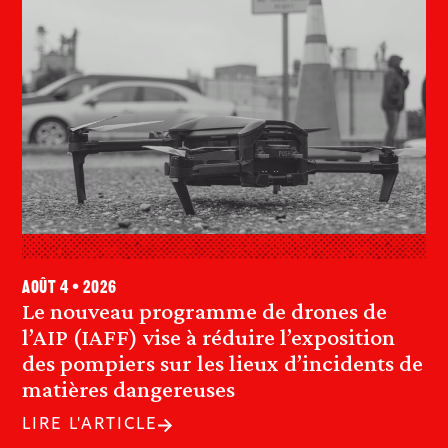
août 4 • 2026
Le nouveau programme de drones de
l’AIP (IAFF) vise à réduire l’exposition
des pompiers sur les lieux d’incidents de
matières dangereuses
LIRE L'ARTICLE