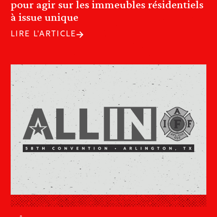
pour agir sur les immeubles résidentiels
à issue unique
LIRE L'ARTICLE