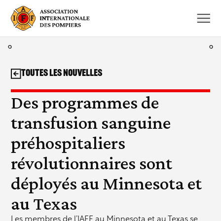
Aller
au
contenu
Toutes les nouvelles
Des programmes de
transfusion sanguine
préhospitaliers
révolutionnaires sont
déployés au Minnesota et
au Texas
Les membres de l’IAFF au Minnesota et au Texas se