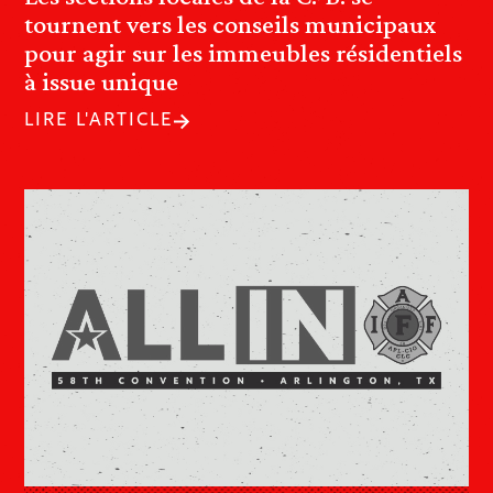
tournent vers les conseils municipaux
pour agir sur les immeubles résidentiels
à issue unique
LIRE L'ARTICLE