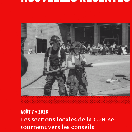
août 7 • 2026
Les sections locales de la C.-B. se
tournent vers les conseils