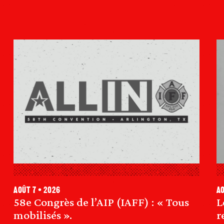
août 7 • 2026
ao
58e Congrès de l’AIP (IAFF) : « Tous
L
mobilisés ».
r