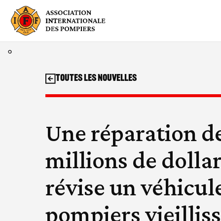
Aller
au
contenu
Toutes les nouvelles
Une réparation d
millions de dolla
révise un véhicul
pompiers vieillis