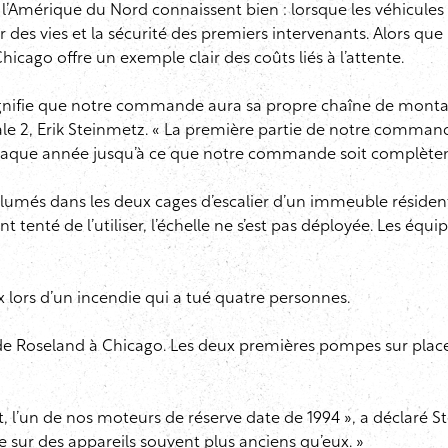
l’Amérique du Nord connaissent bien : lorsque les véhicules vi
des vies et la sécurité des premiers intervenants. Alors que l’
cago offre un exemple clair des coûts liés à l’attente.
signifie que notre commande aura sa propre chaîne de montage
ocale 2, Erik Steinmetz. « La première partie de notre command
 chaque année jusqu’à ce que notre commande soit complèteme
llumés dans les deux cages d’escalier d’un immeuble résiden
 tenté de l’utiliser, l’échelle ne s’est pas déployée. Les équi
 lors d’un incendie qui a tué quatre personnes.
ur de Roseland à Chicago. Les deux premières pompes sur place
t, l’un de nos moteurs de réserve date de 1994 », a déclaré S
ur des appareils souvent plus anciens qu’eux. »