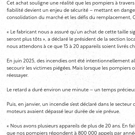
Cet achat souligne une réalité que les pompiers à travers 
fiabilité devient un enjeu de sécurité – mettant en danger 
consolidation du marché et les défis du remplacement, Chi
« Le fabricant nous a assuré qu’un achat de cette taille 
seront plus tôts », a déclaré le président de la section l
nous attendons à ce que 15 à 20 appareils soient livrés
En juin 2025, des incendies ont été intentionnellement a
secourir les victimes piégées. Mais lorsque les pompiers ont
réessayer.
Le retard a duré environ une minute – un temps précieux
Puis, en janvier, un incendie s’est déclaré dans le secte
moteurs avaient dépassé leur durée de vie prévue.
« Nous avons plusieurs appareils de plus de 20 ans. En fai
que nos pompiers répondent à 800 000 appels par année s