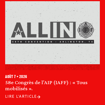
août 7 • 2026
58e Congrès de l’AIP (IAFF) : « Tous
mobilisés ».
LIRE L'ARTICLE