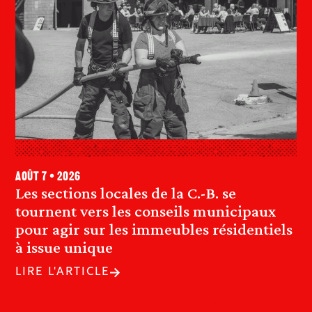
août 7 • 2026
Les sections locales de la C.-B. se
tournent vers les conseils municipaux
pour agir sur les immeubles résidentiels
à issue unique
LIRE L'ARTICLE