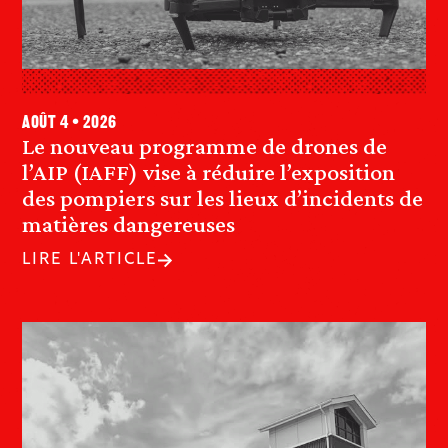
août 4 • 2026
Le nouveau programme de drones de
l’AIP (IAFF) vise à réduire l’exposition
des pompiers sur les lieux d’incidents de
matières dangereuses
LIRE L'ARTICLE