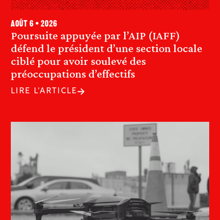
août 6 • 2026
Poursuite appuyée par l’AIP (IAFF)
défend le président d’une section locale
ciblé pour avoir soulevé des
préoccupations d’effectifs
LIRE L'ARTICLE