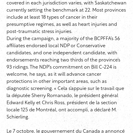
covered in each jurisdiction varies, with Saskatchewan
currently setting the benchmark at 22. Most provinces
include at least 18 types of cancer in their
presumptive regimes, as well as heart injuries and
post-traumatic stress injuries.
During the campaign, a majority of the BCPFFA’s 56
affiliates endorsed local NDP or Conservative
candidates, and one independent candidate, with
endorsements reaching two thirds of the province’s
93 ridings. The NDP’s commitment on Bill C-224 is
welcome, he says, as it will advance cancer
protections in other important areas, such as
diagnostic screening. « Cela s’appuie sur le travail que
la députée Sherry Romanado, le président général
Edward Kelly et Chris Ross, président de la section
locale 125 de Montréal, ont accompli, a déclaré M.
Schierling.
Le 7 octobre, le gouvernement du Canada a annoncé