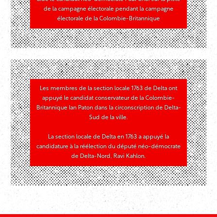
de la campagne électorale pendant la campagne
électorale de la Colombie-Britannique
Les membres de la section locale 1763 de Delta ont
appuyé le candidat conservateur de la Colombie-
Britannique Ian Paton dans la circonscription de Delta-
Sud de la ville.
La section locale de Delta en 1763 a appuyé la
candidature à la réélection du député néo-démocrate
de Delta-Nord, Ravi Kahlon.