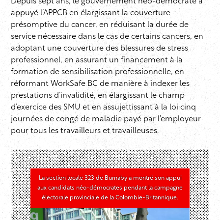
Depuis sept ans, le gouvernement néo-démocrate a
appuyé l’APPCB en élargissant la couverture
présomptive du cancer, en réduisant la durée de
service nécessaire dans le cas de certains cancers, en
adoptant une couverture des blessures de stress
professionnel, en assurant un financement à la
formation de sensibilisation professionnelle, en
réformant WorkSafe BC de manière à indexer les
prestations d’invalidité, en élargissant le champ
d’exercice des SMU et en assujettissant à la loi cinq
journées de congé de maladie payé par l’employeur
pour tous les travailleurs et travailleuses.
La section locale 323 de Burnaby a montré son appui
aux candidats néo-démocrates pendant la campagne
électorale provinciale de la Colombie-Britannique.