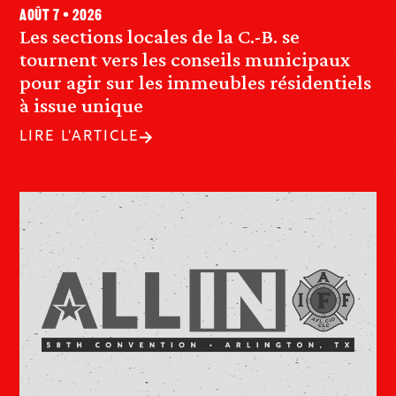
août 7 • 2026
Les sections locales de la C.-B. se
tournent vers les conseils municipaux
pour agir sur les immeubles résidentiels
à issue unique
LIRE L'ARTICLE