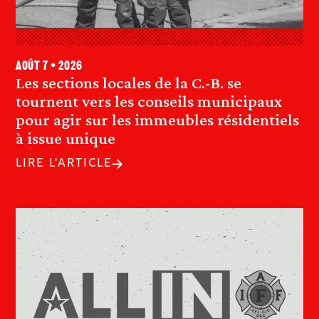
août 7 • 2026
Les sections locales de la C.-B. se
tournent vers les conseils municipaux
pour agir sur les immeubles résidentiels
à issue unique
LIRE L'ARTICLE