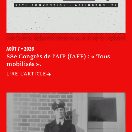
août 7 • 2026
58e Congrès de l’AIP (IAFF) : « Tous
mobilisés ».
LIRE L'ARTICLE