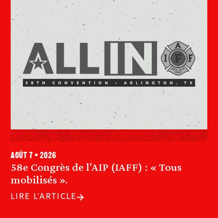
août 7 • 2026
58e Congrès de l’AIP (IAFF) : « Tous
mobilisés ».
LIRE L'ARTICLE