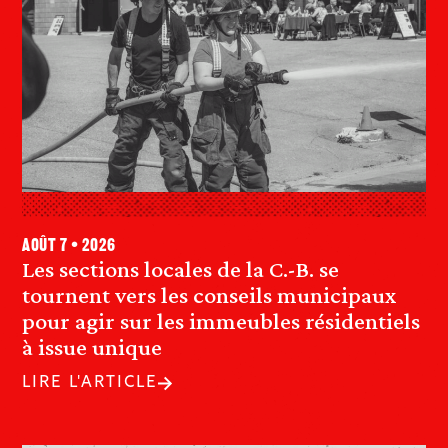
août 7 • 2026
Les sections locales de la C.-B. se
tournent vers les conseils municipaux
pour agir sur les immeubles résidentiels
à issue unique
LIRE L'ARTICLE