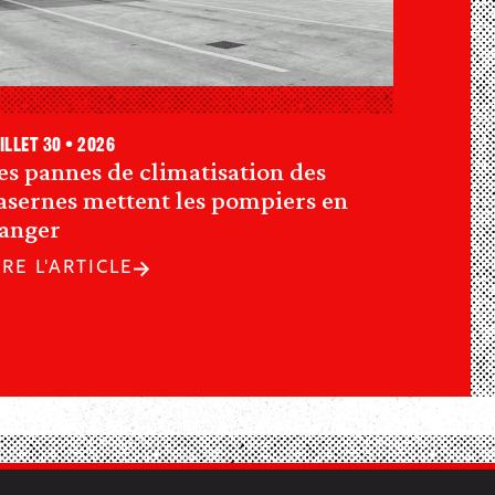
illet 30 • 2026
es pannes de climatisation des
asernes mettent les pompiers en
anger
IRE L'ARTICLE