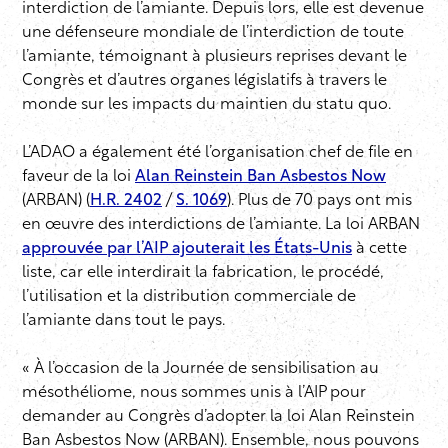
interdiction de l’amiante. Depuis lors, elle est devenue
une défenseure mondiale de l’interdiction de toute
l’amiante, témoignant à plusieurs reprises devant le
Congrès et d’autres organes législatifs à travers le
monde sur les impacts du maintien du statu quo.
L’ADAO a également été l’organisation chef de file en
faveur de la loi
Alan Reinstein Ban Asbestos Now
(ARBAN) (
H.R. 2402
/
S. 1069
). Plus de 70 pays ont mis
en œuvre des interdictions de l’amiante. La loi ARBAN
approuvée par l’AIP ajouterait les États-Unis
à cette
liste, car elle interdirait la fabrication, le procédé,
l’utilisation et la distribution commerciale de
l’amiante dans tout le pays.
« À l’occasion de la Journée de sensibilisation au
mésothéliome, nous sommes unis à l’AIP pour
demander au Congrès d’adopter la loi Alan Reinstein
Ban Asbestos Now (ARBAN). Ensemble, nous pouvons