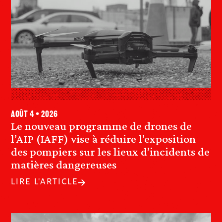
août 4 • 2026
Le nouveau programme de drones de
l’AIP (IAFF) vise à réduire l’exposition
des pompiers sur les lieux d’incidents de
matières dangereuses
LIRE L'ARTICLE