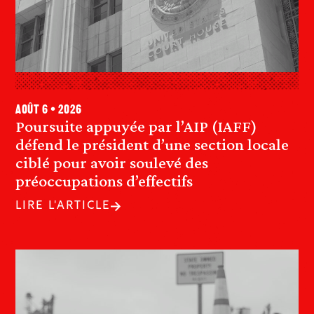
août 6 • 2026
Poursuite appuyée par l’AIP (IAFF)
défend le président d’une section locale
ciblé pour avoir soulevé des
préoccupations d’effectifs
LIRE L'ARTICLE