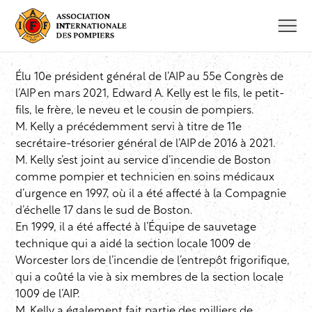
Aller
au
contenu
Élu 10e président général de l’AIP au 55e Congrès de
l’AIP en mars 2021, Edward A. Kelly est le fils, le petit-
fils, le frère, le neveu et le cousin de pompiers.
M. Kelly a précédemment servi à titre de 11e
secrétaire-trésorier général de l’AIP de 2016 à 2021.
M. Kelly s’est joint au service d’incendie de Boston
comme pompier et technicien en soins médicaux
d’urgence en 1997, où il a été affecté à la Compagnie
d’échelle 17 dans le sud de Boston.
En 1999, il a été affecté à l’Équipe de sauvetage
technique qui a aidé la section locale 1009 de
Worcester lors de l’incendie de l’entrepôt frigorifique,
qui a coûté la vie à six membres de la section locale
1009 de l’AIP.
M. Kelly a également fait partie des milliers de