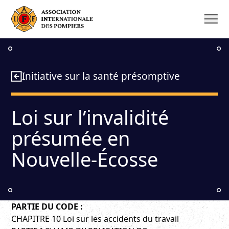
Aller
au
contenu
Initiative sur la santé présomptive
Loi sur l’invalidité
présumée en Nouvelle-
Écosse
PARTIE DU CODE :
CHAPITRE 10 Loi sur les accidents du travail