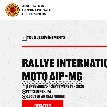
Aller
au
contenu
Tous les événements
Rallye internati
moto AIP-MG
septembre 8 – septembre 11 • 2026
Pittsburgh, PA
Ajouter au calendrier
Register