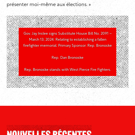
présenter moi-même aux élections. »
Gov. Jay Inslee signs Substitute House Bill No. 2091 –
March 13, 2024. Relating to establishing a fallen
firefighter memorial. Primary Sponsor: Rep. Bronoske
Rep. Dan Bronoske
Rep. Bronoske stands with West Pierce Fire Fighters.