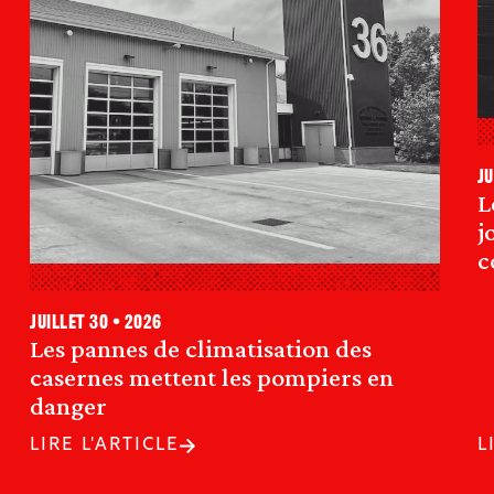
ju
L
j
c
juillet 30 • 2026
Les pannes de climatisation des
casernes mettent les pompiers en
danger
LIRE L'ARTICLE
L