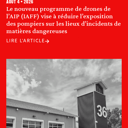
août 4 • 2026
Le nouveau programme de drones de
l’AIP (IAFF) vise à réduire l’exposition
des pompiers sur les lieux d’incidents de
matières dangereuses
LIRE L'ARTICLE