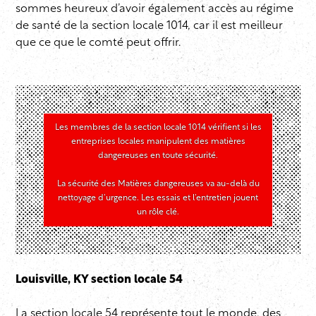
sommes heureux d’avoir également accès au régime
de santé de la section locale 1014, car il est meilleur
que ce que le comté peut offrir.
Les membres de la section locale 1014 vérifient si les
entreprises locales manipulent des matières
dangereuses en toute sécurité.
La sécurité des Matières dangereuses va au-delà du
nettoyage d’urgence. Les essais et l’entretien jouent
un rôle clé.
Louisville, KY section locale 54
La section locale 54 représente tout le monde, des