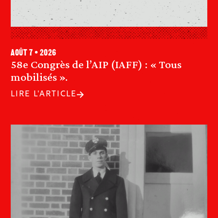
août 7 • 2026
58e Congrès de l’AIP (IAFF) : « Tous
mobilisés ».
LIRE L'ARTICLE