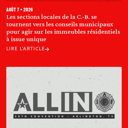
août 7 • 2026
Les sections locales de la C.-B. se
tournent vers les conseils municipaux
pour agir sur les immeubles résidentiels
à issue unique
LIRE L'ARTICLE