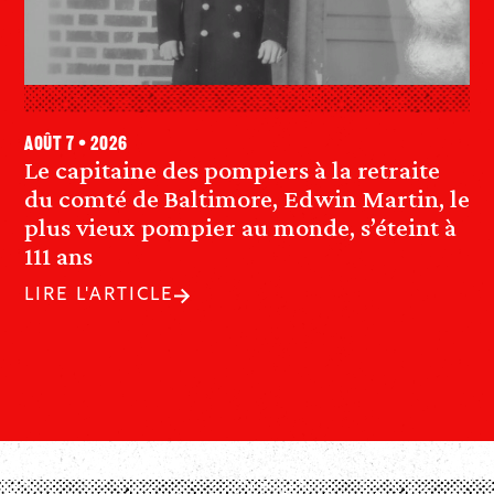
août 7 • 2026
Le capitaine des pompiers à la retraite
du comté de Baltimore, Edwin Martin, le
plus vieux pompier au monde, s’éteint à
111 ans
LIRE L'ARTICLE