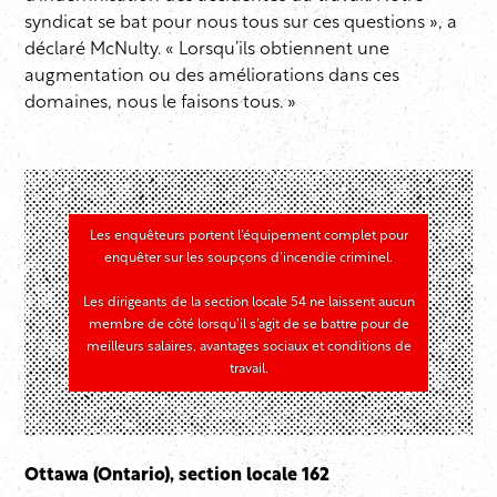
syndicat se bat pour nous tous sur ces questions », a
déclaré McNulty. « Lorsqu’ils obtiennent une
augmentation ou des améliorations dans ces
domaines, nous le faisons tous. »
Les enquêteurs portent l’équipement complet pour
enquêter sur les soupçons d’incendie criminel.
Les dirigeants de la section locale 54 ne laissent aucun
membre de côté lorsqu’il s’agit de se battre pour de
meilleurs salaires, avantages sociaux et conditions de
travail.
Ottawa (Ontario), section locale 162