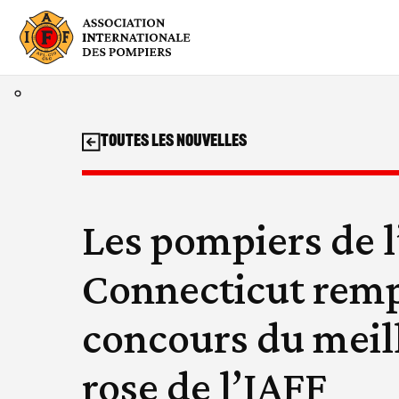
Aller
au
contenu
Toutes les nouvelles
Les pompiers de l
Connecticut remp
concours du meill
rose de l’IAFF