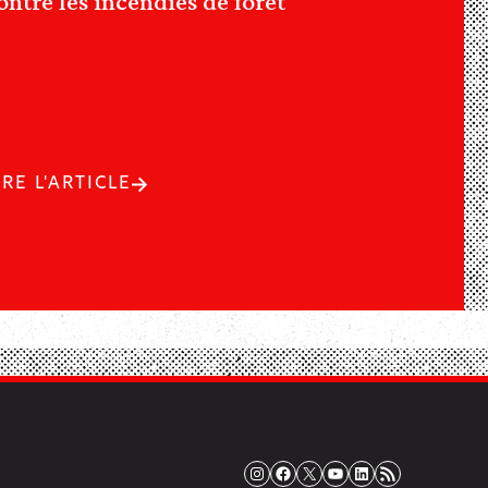
ontre les incendies de forêt
IRE L'ARTICLE
Instagram
Facebook
X
YouTube
LinkedIn
Flux RSS