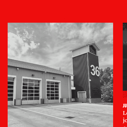
ju
L
j