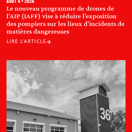
août 4 • 2026
Le nouveau programme de drones de
l’AIP (IAFF) vise à réduire l’exposition
des pompiers sur les lieux d’incidents de
matières dangereuses
LIRE L'ARTICLE