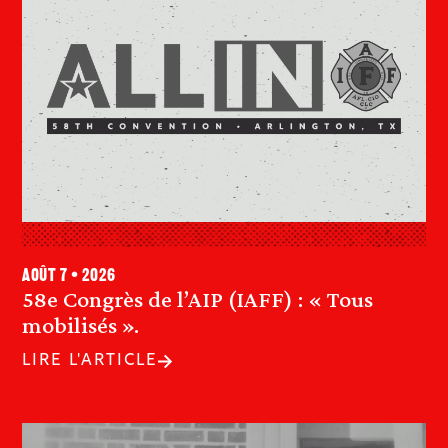
août 7 • 2026
58e Congrès de l’AIP (IAFF) : « Tous
mobilisés ».
LIRE L'ARTICLE