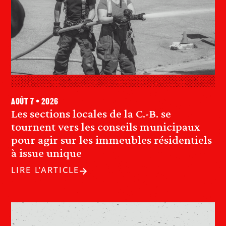
août 7 • 2026
Les sections locales de la C.-B. se
tournent vers les conseils municipaux
pour agir sur les immeubles résidentiels
à issue unique
LIRE L'ARTICLE