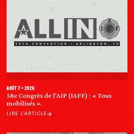
août 7 • 2026
58e Congrès de l’AIP (IAFF) : « Tous
mobilisés ».
LIRE L'ARTICLE