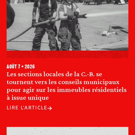
août 7 • 2026
Les sections locales de la C.-B. se
tournent vers les conseils municipaux
pour agir sur les immeubles résidentiels
à issue unique
LIRE L'ARTICLE