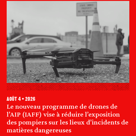
août 4 • 2026
Le nouveau programme de drones de
l’AIP (IAFF) vise à réduire l’exposition
des pompiers sur les lieux d’incidents de
matières dangereuses