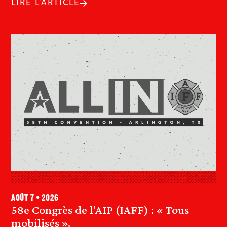
LIRE L'ARTICLE
août 7 • 2026
58e Congrès de l’AIP (IAFF) : « Tous
mobilisés ».