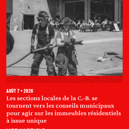
août 7 • 2026
Les sections locales de la C.-B. se
tournent vers les conseils municipaux
pour agir sur les immeubles résidentiels
à issue unique