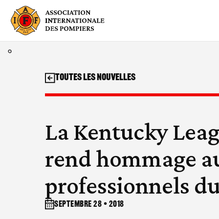
Aller
au
contenu
Toutes les nouvelles
La Kentucky Leagu
rend hommage a
professionnels d
septembre 28 • 2018