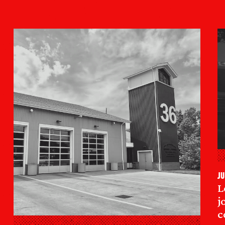
ju
L
j
c