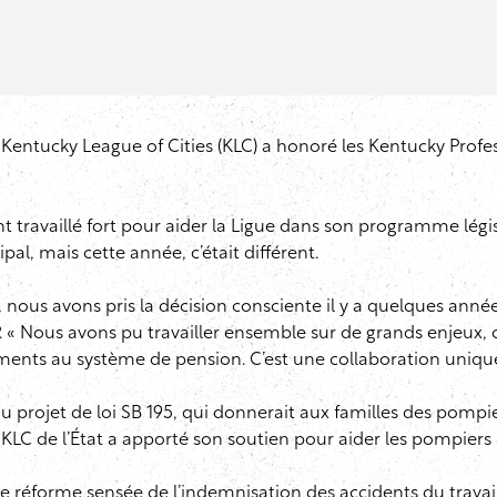
a Kentucky League of Cities (KLC) a honoré les Kentucky Profes
nt travaillé fort pour aider la Ligue dans son programme légis
al, mais cette année, c’était différent.
, nous avons pris la décision consciente il y a quelques anné
FP. « Nous avons pu travailler ensemble sur de grands enjeu
ements au système de pension. C’est une collaboration uniqu
 du projet de loi SB 195, qui donnerait aux familles des pomp
e KLC de l’État a apporté son soutien pour aider les pompiers
ne réforme sensée de l’indemnisation des accidents du travai