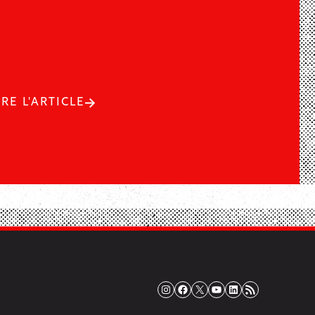
IRE L'ARTICLE
Instagram
Facebook
X
YouTube
LinkedIn
Flux RSS