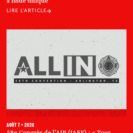
à issue unique
LIRE L'ARTICLE
août 7 • 2026
58e Congrès de l’AIP (IAFF) : « Tous