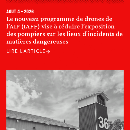
août 4 • 2026
Le nouveau programme de drones de
l’AIP (IAFF) vise à réduire l’exposition
des pompiers sur les lieux d’incidents de
matières dangereuses
LIRE L'ARTICLE