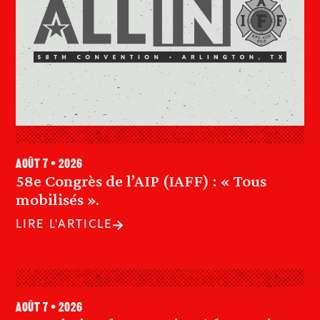
août 7 • 2026
58e Congrès de l’AIP (IAFF) : « Tous
mobilisés ».
LIRE L'ARTICLE
août 7 • 2026