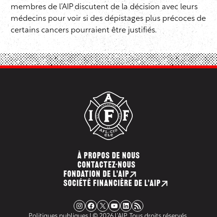
membres de l’AIP discutent de la décision avec leurs
médecins pour voir si des dépistages plus précoces de
certains cancers pourraient être justifiés.
À PROPOS DE NOUS
CONTACTEZ-NOUS
FONDATION DE L’AIP
SOCIÉTÉ FINANCIÈRE DE L’AIP
Instagram
Facebook
X
YouTube
LinkedIn
Flux RSS
Politiques publiques
| © 2026 l’AIP. Tous droits réservés.