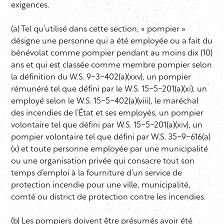
exigences.
(a) Tel qu’utilisé dans cette section, « pompier »
désigne une personne qui a été employée ou a fait du
bénévolat comme pompier pendant au moins dix (10)
ans et qui est classée comme membre pompier selon
la définition du W.S. 9-3-402(a)(xxv), un pompier
rémunéré tel que défini par le W.S. 15-5-201(a)(xi), un
employé selon le W.S. 15-5-402(a)(viii), le maréchal
des incendies de l’État et ses employés, un pompier
volontaire tel que défini par W.S. 15-5-201(a)(xiv), un
pompier volontaire tel que défini par W.S. 35-9-616(a)
(x) et toute personne employée par une municipalité
ou une organisation privée qui consacre tout son
temps d’emploi à la fourniture d’un service de
protection incendie pour une ville, municipalité,
comté ou district de protection contre les incendies.
(b) Les pompiers doivent être présumés avoir été