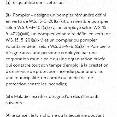
(a) Tel qu’utilisé dans cette loi :
(i) « Pompier » désigne un pompier rémunéré défini
en vertu de W.S. 15-5-201(a)(xi), un membre pompier
selon W.S. 9-3-402(a)(xxv), un employé selon W.S. 15-
5-402(a)(viii), un pompier volontaire défini en vertu de
W.S. 15-5-201(a)(xiv) et un pompier ou pompier
volontaire défini selon W.S. 35-9-616(a)(x). « Pompier »
désigne aussi une personne employée par une
corporation municipale ou une organisation privée
qui consacre tout son temps d’emploi à la prestation
d’un service de protection incendie pour une ville,
une municipalité, un comté ou un district de
protection contre les incendies;
(ii) « Maladie inscrite » désigne l’un des éléments
suivants :
(A) le cancer, le lymphome ou la leucémie pouvant