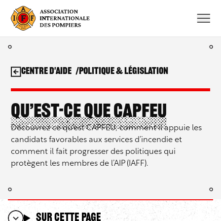
Aller
au
contenu
Centre d'aide
Politique & Législation
Qu’est-ce que CAPFEU
Découvrez ce qu’est CAPFEU, comment il appuie les
candidats favorables aux services d’incendie et
comment il fait progresser des politiques qui
protègent les membres de l’AIP (IAFF).
Sur cette page