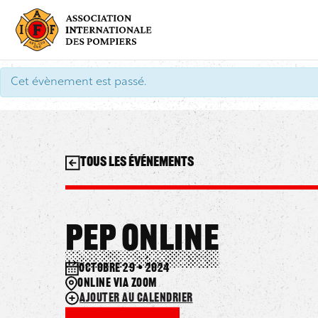
Aller
au
contenu
Cet évènement est passé.
Tous les événements
PEP Online
octobre 29 • 2024
Online via Zoom
Ajouter au calendrier