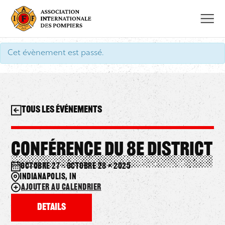
Aller
au
contenu
Cet évènement est passé.
Tous les événements
Conférence du 8e district
octobre 27 – octobre 28 • 2025
Indianapolis, IN
Ajouter au calendrier
Details