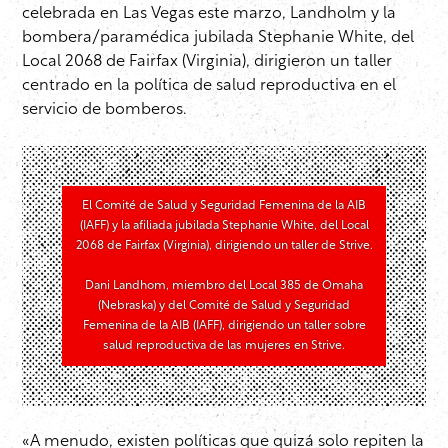
celebrada en Las Vegas este marzo, Landholm y la
bombera/paramédica jubilada Stephanie White, del
Local 2068 de Fairfax (Virginia), dirigieron un taller
centrado en la política de salud reproductiva en el
servicio de bomberos.
El Comité de Salud y Seguridad Femenina de la AIB
(IAFF) y la afiliada jubilada Stephanie White, del Local
2068 de Fairfax (Virginia), dirigiendo un taller de Strive.
Dani Landhom, miembro del Local 385 de Omaha
(Nebraska) y del Comité de Salud y Seguridad
Femenina de la AIB (IAFF), dirigiendo un taller sobre
salud reproductiva de las mujeres en Strive.
«A menudo, existen políticas que quizá solo repiten la