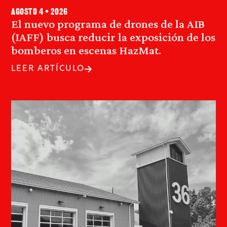
agosto 4 • 2026
El nuevo programa de drones de la AIB
(IAFF) busca reducir la exposición de los
bomberos en escenas HazMat.
LEER ARTÍCULO