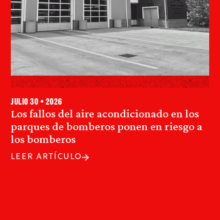
julio 30 • 2026
Los fallos del aire acondicionado en los
parques de bomberos ponen en riesgo a
los bomberos
LEER ARTÍCULO