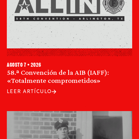
agosto 7 • 2026
58.ª Convención de la AIB (IAFF):
«Totalmente comprometidos»
LEER ARTÍCULO