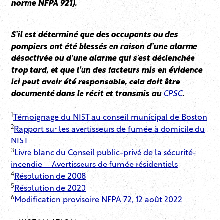
norme NFPA 921).
S’il est déterminé que des occupants ou des
pompiers ont été blessés en raison d’une alarme
désactivée ou d’une alarme qui s’est déclenchée
trop tard, et que l’un des facteurs mis en évidence
ici peut avoir été responsable, cela doit être
documenté dans le récit et transmis au
CPSC
.
1
Témoignage du NIST au conseil municipal de Boston
2
Rapport sur les avertisseurs de fumée à domicile du
NIST
3
Livre blanc du Conseil public-privé de la sécurité-
incendie – Avertisseurs de fumée résidentiels
4
Résolution de 2008
5
Résolution de 2020
6
Modification provisoire NFPA 72, 12 août 2022