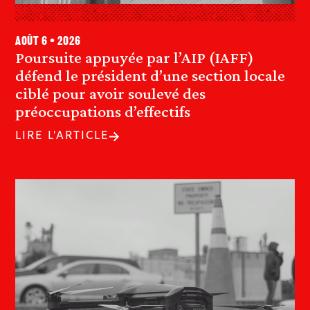
août 6 • 2026
Poursuite appuyée par l’AIP (IAFF)
défend le président d’une section locale
ciblé pour avoir soulevé des
préoccupations d’effectifs
LIRE L'ARTICLE