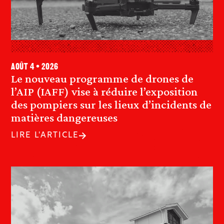
août 4 • 2026
Le nouveau programme de drones de
l’AIP (IAFF) vise à réduire l’exposition
des pompiers sur les lieux d’incidents de
matières dangereuses
LIRE L'ARTICLE