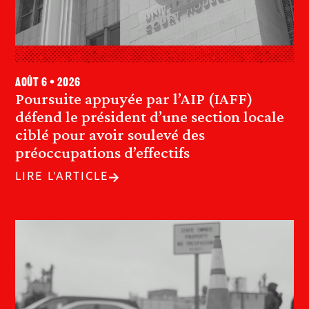
août 6 • 2026
Poursuite appuyée par l’AIP (IAFF)
défend le président d’une section locale
ciblé pour avoir soulevé des
préoccupations d’effectifs
LIRE L'ARTICLE