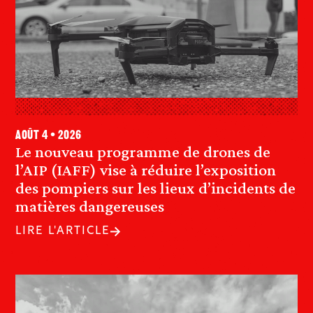
août 4 • 2026
Le nouveau programme de drones de
l’AIP (IAFF) vise à réduire l’exposition
des pompiers sur les lieux d’incidents de
matières dangereuses
LIRE L'ARTICLE