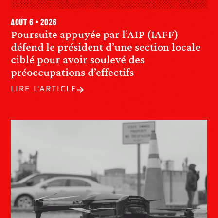
août 6 • 2026
Poursuite appuyée par l’AIP (IAFF)
défend le président d’une section locale
ciblé pour avoir soulevé des
préoccupations d’effectifs
LIRE L'ARTICLE