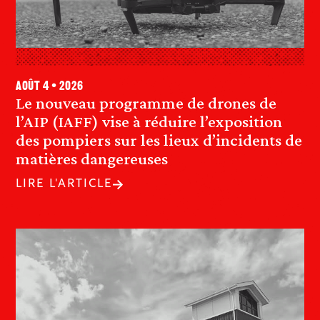
août 4 • 2026
Le nouveau programme de drones de
l’AIP (IAFF) vise à réduire l’exposition
des pompiers sur les lieux d’incidents de
matières dangereuses
LIRE L'ARTICLE