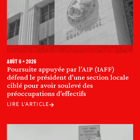
août 6 • 2026
Poursuite appuyée par l’AIP (IAFF)
défend le président d’une section locale
ciblé pour avoir soulevé des
préoccupations d’effectifs
LIRE L'ARTICLE