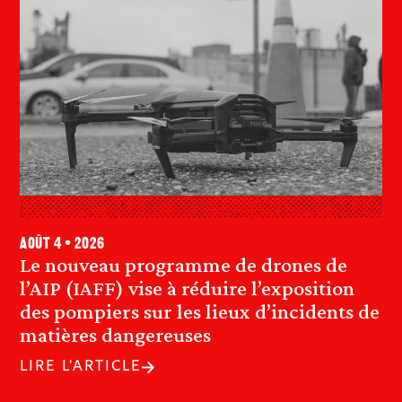
août 4 • 2026
Le nouveau programme de drones de
l’AIP (IAFF) vise à réduire l’exposition
des pompiers sur les lieux d’incidents de
matières dangereuses
LIRE L'ARTICLE