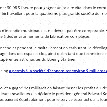
ner 30,08 $ l’heure pour gagner un salaire vital dans le com
I-66 travaillent pour la quatrième plus grande société du mon
ices d’incendie municipaux et ne devrait pas être comparable. 
nse à des environnements de fabrication complexes.
ncendies pendant le ravitaillement en carburant, le décollage
e dans des espaces clos, ainsi qu’en tant que techniciens 
pérer les astronautes du Boeing Starliner.
Boeing
a permis à la société d’économiser environ 9 milliards 
, et a gagné des milliards en faisant passer les profits au-des
urs travailleurs », a déclaré le président général Edward Kelly
es paierait équitablement pour le service essentiel qu’ils four