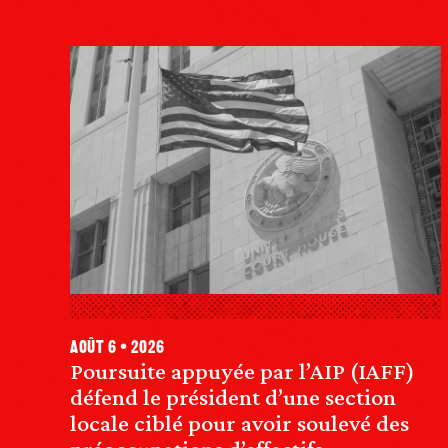
août 6 • 2026
Poursuite appuyée par l’AIP (IAFF)
défend le président d’une section
locale ciblé pour avoir soulevé des