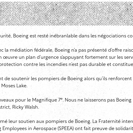
ité, Boeing est resté inébranlable dans les négociations cont
c la médiation fédérale, Boeing n’a pas présenté d’offre raiso
en œuvre un plan d’urgence s’appuyant fortement sur les ser
tection contre les incendies n’est pas durable et constitue 
nt de soutenir les pompiers de Boeing alors qu’ils renforcent 
t Moses Lake.
e
ouveaux pour le Magnifique 7
. Nous ne laisserons pas Boeing
trict, Ricky Walsh.
mé leur soutien aux pompiers de Boeing. La Fraternité intern
ng Employees in Aerospace (SPEEA) ont fait preuve de solidar