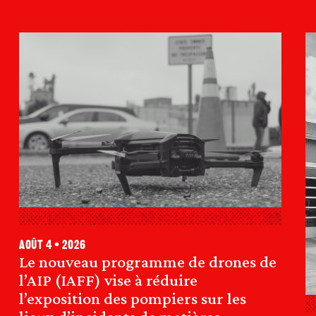
août 4 • 2026
Le nouveau programme de drones de
l’AIP (IAFF) vise à réduire
l’exposition des pompiers sur les