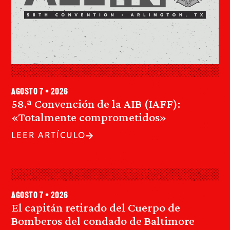
agosto 7 • 2026
58.ª Convención de la AIB (IAFF):
«Totalmente comprometidos»
LEER ARTÍCULO
agosto 7 • 2026
El capitán retirado del Cuerpo de
Bomberos del condado de Baltimore