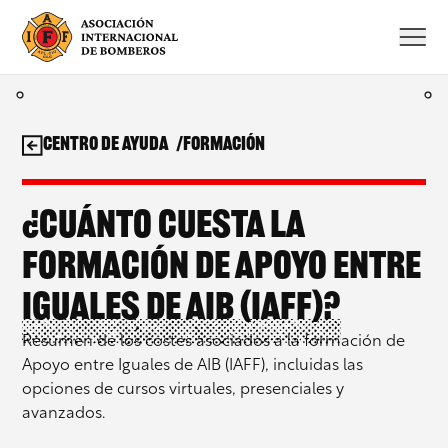
Saltar
al
contenido
Centro de ayuda
Formación
¿Cuánto cuesta la
formación de Apoyo entre
Iguales de AIB (IAFF)?
Resumen de los costes asociados a la formación de
Apoyo entre Iguales de AIB (IAFF), incluidas las
opciones de cursos virtuales, presenciales y
avanzados.