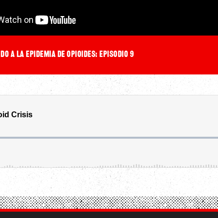
o a la epidemia de opioides: episodio 9