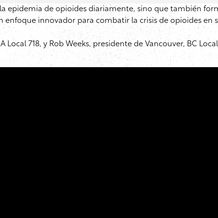
 la epidemia de opioides diariamente, sino que también form
n enfoque innovador para combatir la crisis de opioides en
A Local 718, y Rob Weeks, presidente de Vancouver, BC Local 