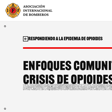
Saltar
al
contenido
Respondiendo a la epidemia de opioides
Enfoques comunit
crisis de opioide