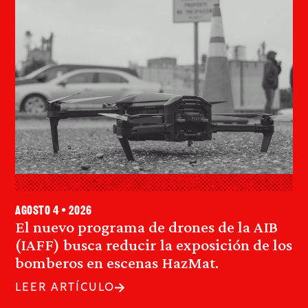
agosto 4 • 2026
El nuevo programa de drones de la AIB
(IAFF) busca reducir la exposición de los
bomberos en escenas HazMat.
LEER ARTÍCULO