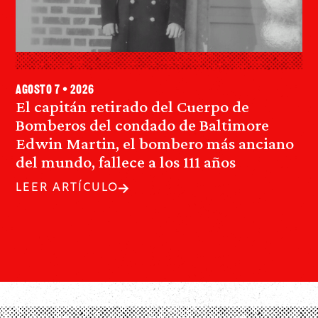
agosto 7 • 2026
El capitán retirado del Cuerpo de
Bomberos del condado de Baltimore
Edwin Martin, el bombero más anciano
del mundo, fallece a los 111 años
LEER ARTÍCULO