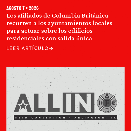
agosto 7 • 2026
Los afiliados de Columbia Británica
recurren a los ayuntamientos locales
para actuar sobre los edificios
residenciales con salida única
LEER ARTÍCULO