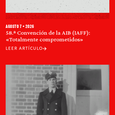
agosto 7 • 2026
58.ª Convención de la AIB (IAFF):
«Totalmente comprometidos»
LEER ARTÍCULO