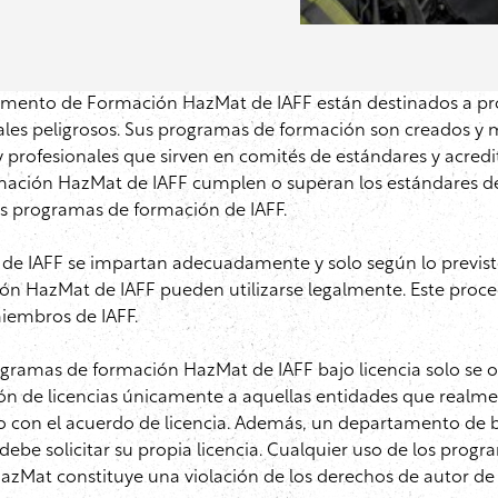
mento de Formación HazMat de IAFF están destinados a prom
les peligrosos. Sus programas de formación son creados y 
 y profesionales que sirven en comités de estándares y acre
ción HazMat de IAFF cumplen o superan los estándares de l
os programas de formación de IAFF.
de IAFF se impartan adecuadamente y solo según lo previsto
ón HazMat de IAFF pueden utilizarse legalmente. Este proced
miembros de IAFF.
s programas de formación HazMat de IAFF bajo licencia solo s
sión de licencias únicamente a aquellas entidades que realm
o con el acuerdo de licencia. Además, un departamento de bo
 solicitar su propia licencia. Cualquier uso de los progra
zMat constituye una violación de los derechos de autor de 