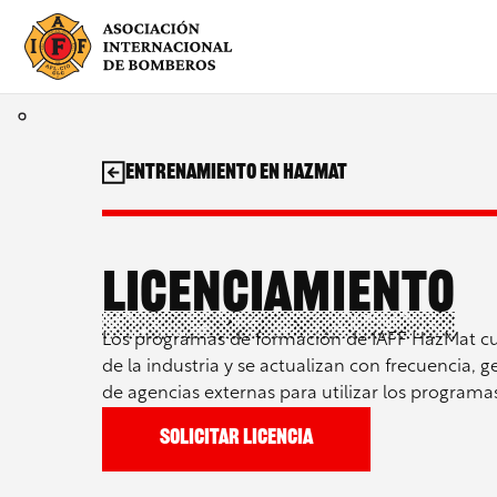
Saltar
al
contenido
Entrenamiento en HazMat
Licenciamiento
Los programas de formación de IAFF HazMat cu
de la industria y se actualizan con frecuencia
de agencias externas para utilizar los programa
Solicitar licencia