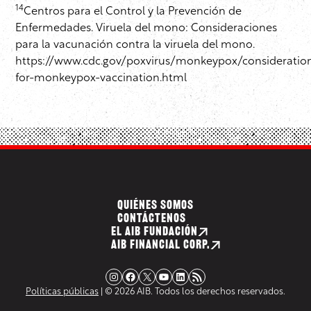
14
Centros para el Control y la Prevención de
Enfermedades. Viruela del mono: Consideraciones
para la vacunación contra la viruela del mono.
https://www.cdc.gov/poxvirus/monkeypox/consideratio
for-monkeypox-vaccination.html
QUIÉNES SOMOS
CONTÁCTENOS
EL AIB FUNDACIÓN
AIB FINANCIAL CORP.
Instagram
Facebook
X
YouTube
LinkedIn
Fuente RSS
Políticas públicas
| © 2026 AIB. Todos los derechos reservados.