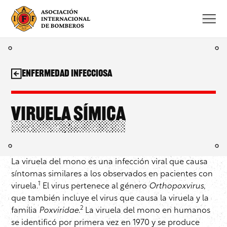
Saltar
al
contenido
Enfermedad infecciosa
Viruela símica
La viruela del mono es una infección viral que causa
síntomas similares a los observados en pacientes con
1
viruela.
El virus pertenece al género
Orthopoxvirus
,
que también incluye el virus que causa la viruela y la
2
familia
Poxviridae
.
La viruela del mono en humanos
se identificó por primera vez en 1970 y se produce