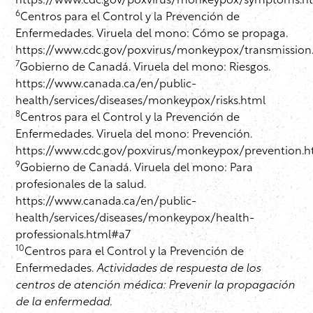
https://www.cdc.gov/poxvirus/monkeypox/symptoms.h
6
Centros para el Control y la Prevención de
Enfermedades. Viruela del mono: Cómo se propaga.
https://www.cdc.gov/poxvirus/monkeypox/transmission
7
Gobierno de Canadá. Viruela del mono: Riesgos.
https://www.canada.ca/en/public-
health/services/diseases/monkeypox/risks.html
8
Centros para el Control y la Prevención de
Enfermedades. Viruela del mono: Prevención.
https://www.cdc.gov/poxvirus/monkeypox/prevention.h
9
Gobierno de Canadá. Viruela del mono: Para
profesionales de la salud.
https://www.canada.ca/en/public-
health/services/diseases/monkeypox/health-
professionals.html#a7
10
Centros para el Control y la Prevención de
Enfermedades.
Actividades de respuesta de los
centros de atención médica: Prevenir la propagación
de la enfermedad.